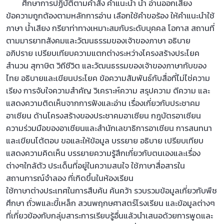
ศึกษาการปฏิบัติตามคำสั่ง คำแนะนำ นำ อ่านออกเสียง
ข้อความถูกต้องตามหลักการอ่าน เลือกใช้คำขอร้อง ให้คำแนะนำใช้
ภาษา น้ำเสียง กรียาท่าทางเหมาะสมกับระดับบุคคล โอกาส สถานที่
ตามมารยาทสังคมและวัฒนธรรมของเจ้าของภาษา อธิบาย
อภิปราย เปรียบเทียบความแตกต่างระหว่างโครงสร้างประโยค
สำนวน สุกาษิต วิถีชีวิต และวัฒนธรรมของเจ้าของภาษากับของ
ไทย อธิบายและเขียนประโยค ข้อความสัมพันธ์กับสื่อที่ไม่ไช่ความ
เรียง การจับใจความสำคัญ วิเคราะห์ความ สรุปความ ตีความ และ
แสดงความติดเห็นจากการฟังและอ่าน เรื่องเกี่ยวกับประชาคม
อาเซียน ด้านโครงสร้างของประชาคมอาเซียน กฎบัตรอาเซียน
ความร่วมมือของอาเชียนและสำนักเลขาธิการอาเชียน การสนทนา
และเขียนโต้ตอบ ขอและให้ข้อมูล บรรยาย อธิบาย เปรียบเทียบ
แสดงความคิดเห็น บรรยายความรู้สึกเกี่ยวกับตนเองและเรื่อง
ต่างๆใกล้ตัว ประเด็นที่อยู่ในความสนใจ ใช้ภาษาสื่อสารใน
สถานการณ์จำลอง ที่เกิดขึ้นในห้องเรียน
ใช้กาษาต่างประเทศในการสืบค้น ค้นคว้า รวบรวมข้อมูลเกี่ยวกับพืช
ศึกษา ถั่วพและขี้เหล็ก สวนพฤกษศาสตร์โรงเรียน และข้อมูลต่างๆ
ที่เกี่ยวข้องกับกลุ่มสาระการเรียบรู้อื่นแล้วนำเสนอด้วยการพูดและ