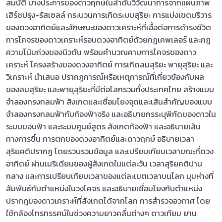
สมบัติ บางประการของดาวฤกษ์ในลำดับวิวัฒนาการจากแผนภาพ
เฮิร์ซปรุง-รัสเซลล์ กระบวนการเกิดระบบสุริยะ การแบ่งเขตบริวาร
ของดวงอาทิตย์และลักษณะของดาวเคราะห์ที่เอื้อต่อการดำรงชีวิต
การโคจรของดาวเคราะห์รอบดวงอาทิตย์ด้วยกฏเคพเลอร์ และกฎ
ความโน้มถ่วงของนิวตัน พร้อมคำนวณคาบการโคจรของดาว
เคราะห์ โครงสร้างของดวงอาทิตย์ การเกิดลมสุริยะ พายุสุริยะ และ
วิเคราะห์ นำเสนอ ปรากฏการณ์หรือเหตุการณ์ที่เกี่ยวข้องกับผล
ของลมสุริยะ และพายุสุริยะที่มีต่อโลกรวมทั้งประเทศไทย สร้างแบบ
จำลองทรงกลมฟ้า สังเกตและเชื่อมโยงจุดและเส้นสำคัญของแบบ
จำลองทรงกลมฟ้ากับท้องฟ้าจริง และอธิบายกรระบุพิกัดของดาวใน
ระบบขอบฟ้า และระบบศูนย์สูตร สังเกตท้องฟ้า และอธิบายเส้น
ทางการขึ้น การตกของดวงอาทิตย์และดาวฤกษ์ อธิบายเวลา
สุริยคติปรากฏ โดยรวบรวมข้อมูล และเปรียบเทียบเวลาขณะที่ดวง
อาทิตย์ ผ่านเมริเดียนของผู้สังเกตในแต่ละวัน เวลาสุริยคติปาน
กลาง และการเปรียบเทียบเวลาของแต่ละเขตเวลาบนโลก มุมห่างที่
สัมพันธ์กับตำแหน่งในวงโคจร และอธิบายเชื่อมโยงกับตำแหน่ง
ปรากฎของดาวเคราะห์ที่สังเกตได้จากโลก การสำรวจอวกาศ โดย
ใช้กล้องโทรทรรศน์ในช่วงความยาวคลื่นต่างๆ ดาวเทียม ยาน