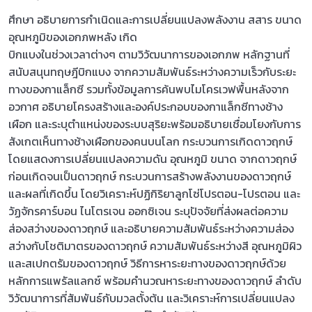
ศึกษา อธิบายการกำเนิดและการเปลี่ยนแปลงพลังงาน สสาร ขนาด
อุณหภูมิของเอกภพหลัง เกิด
บิกแบงในช่วงเวลาต่างๆ ตามวิวัฒนาการของเอกภพ หลักฐานที่
สนับสนุนทฤษฎีบิกแบง จากความสัมพันธ์ระหว่างความเร็วกับระยะ
ทางของกาแล็กซี รวมทั้งข้อมูลการค้นพบไมโครเวฟพื้นหลังจาก
อวกาศ อธิบายโครงสร้างและองค์ประกอบของกาแล็กซีทางช้าง
เผือก และระบุตำแหน่งของระบบสุริยะพร้อมอธิบายเชื่อมโยงกับการ
สังเกตเห็นทางช้างเผือกของคนบนโลก กระบวนการเกิดดาวฤกษ์
โดยแสดงการเปลี่ยนแปลงความดัน อุณหภูมิ ขนาด จากดาวฤกษ์
ก่อนเกิดจนเป็นดาวฤกษ์ กระบวนการสร้างพลังงานของดาวฤกษ์
และผลที่เกิดขึ้น โดยวิเคราะห์ปฏิกิริยาลูกโซ่โปรตอน-โปรตอน และ
วัฏจักรคาร์บอน ไนโตรเจน ออกซิเจน ระบุปัจจัยที่ส่งผลต่อความ
ส่องสว่างของดาวฤกษ์ และอธิบายความสัมพันธ์ระหว่างความส่อง
สว่างกับโชติมาตรของดาวฤกษ์ ความสัมพันธ์ระหว่างสี อุณหภูมิผิว
และสเปกตรัมของดาวฤกษ์ วิธีการหาระยะทางของดาวฤกษ์ด้วย
หลักการแพรัลแลกซ์ พร้อมคำนวณหาระยะทางของดาวฤกษ์ ลำดับ
วิวัฒนาการที่สัมพันธ์กับมวลตั้งต้น และวิเคราะห์การเปลี่ยนแปลง