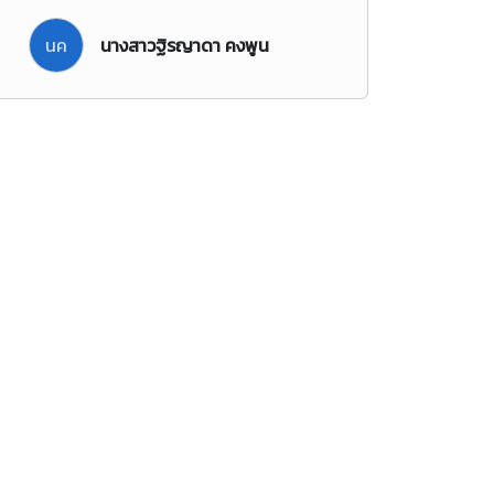
นค
นางสาวฐิรญาดา คงพูน