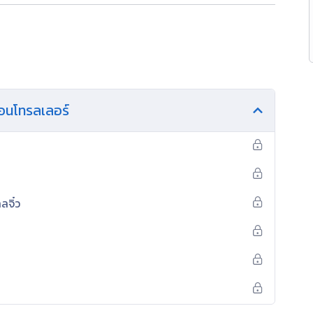
รคอนโทรลเลอร์
จิ๋ว