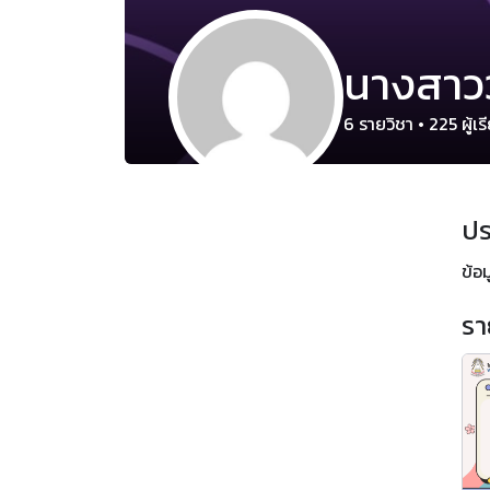
นางสาว
6
รายวิชา
•
225
ผู้เร
ปร
ข้อม
รา