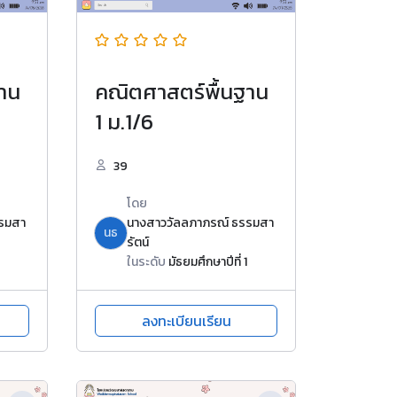
าน
คณิตศาสตร์พื้นฐาน
1 ม.1/6
39
โดย
รรมสา
นางสาววัลลภาภรณ์ ธรรมสา
นธ
รัตน์
ในระดับ
มัธยมศึกษาปีที่ 1
ลงทะเบียนเรียน