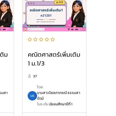
ติม
คณิตศาสตร์เพิ่มเติม
1 ม.1/3
37
โดย
รรมสา
นางสาววัลลภาภรณ์ ธรรมสา
นธ
รัตน์
ในระดับ
มัธยมศึกษาปีที่ 1